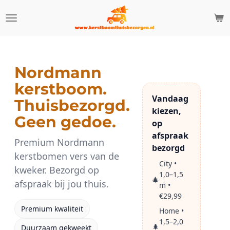
Ga
direct
naar
de
hoofdinhoud
Nordmann
kerstboom.
Vandaag
Thuisbezorgd.
kiezen,
Geen gedoe.
op
afspraak
Premium Nordmann
bezorgd
kerstbomen vers van de
City •
kweker. Bezorgd op
1,0–1,5
🎄
afspraak bij jou thuis.
m •
€29,99
Premium kwaliteit
Home •
1,5–2,0
🌲
Duurzaam gekweekt