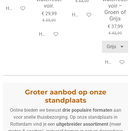
€ 64,99
voir.
voir –
Houd mij op de hoogte
Groen of
€ 29,99
Houd mij op de hoogte
Grijs
€ 35,99
€ 37,99
€ 45,99
Houd mij op de hoogte
Houd mij op
Groter aanbod op onze
standplaats
Online bieden we bewust
drie populaire formaten
aan
voor snelle thuisbezorging. Op onze standplaats in
Rotterdam vind je een
uitgebreider assortiment
(meer