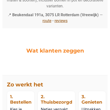
maten & soorten), inclusief bomen in pot en decoratieve
varianten.
📍
Beukendaal 191a, 3075 LR Rotterdam (Vreewijk)
—
route
•
reviews
Wat klanten zeggen
Zo werkt het
1.
2.
3.
Bestellen
Thuisbezorgd
Genieten
Kies je
Netjes verpakt
Uitpakken,