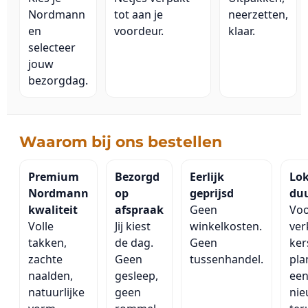
Nordmann
tot aan je
neerzetten,
en
voordeur.
klaar.
selecteer
jouw
bezorgdag.
Waarom bij ons bestellen
Premium
Bezorgd
Eerlijk
Lok
Nordmann
op
geprijsd
du
kwaliteit
afspraak
Geen
Voo
Volle
Jij kiest
winkelkosten.
ver
takken,
de dag.
Geen
ke
zachte
Geen
tussenhandel.
pla
naalden,
gesleep,
ee
natuurlijke
geen
ni