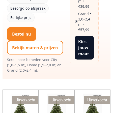
m •
€39,99
Bezorgd op afspraak
Grand •
Eerlijke prijs
2,0–2,4
🌟
m •
€57,99
Bestel nu
Kies
jouw
Bekijk maten & prijzen
maat
Scroll naar beneden voor City
(1,0–1,5 m), Home (1,5–2,0 m) en
Grand (2,0–2,4 m).
Uitverkocht
Uitverkocht
Uitverkocht