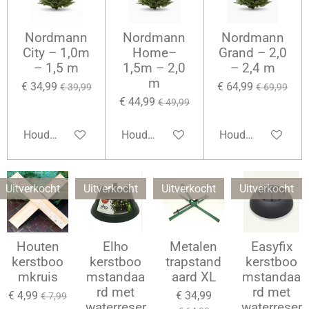
Nordmann
Nordmann
Nordmann
City – 1,0m
Home–
Grand – 2,0
– 1,5 m
1,5m – 2,0
– 2,4 m
m
€ 34,99
€ 64,99
€ 39,99
€ 69,99
€ 44,99
€ 49,99
Houd mij op de hoogte
Houd mij op de hoogte
Houd mij op de ho
Uitverkocht
Uitverkocht
Uitverkocht
Uitverkocht
Houten
Elho
Metalen
Easyfix
kerstboo
kerstboo
trapstand
kerstboo
mkruis
mstandaa
aard XL
mstandaa
rd met
rd met
€ 4,99
€ 34,99
€ 7,99
waterreser
waterreser